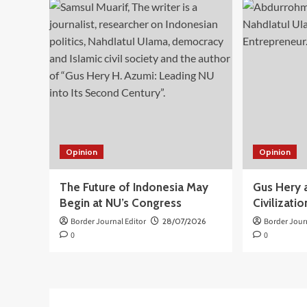
Opinion
Opinion
The Future of Indonesia May
Gus Hery 
Begin at NU’s Congress
Civilizati
Border Journal Editor
28/07/2026
Border Jour
0
0