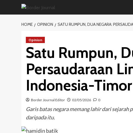
Skip
to
content
HOME
OPINION
SATU RUMPUN, DUA NEGARA: PERSAUDA
Opinion
Satu Rumpun, D
Persaudaraan Lin
Indonesia-Timor
Border Journal Editor
02/05/2026
0
Garis batas negara memang lahir dari sejarah p
daripada itu.