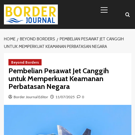
Skip
Primary
to
Menu
content
HOME
BEYOND BORDERS
PEMBELIAN PESAWAT JET CANGGIH
UNTUK MEMPERKUAT KEAMANAN PERBATASAN NEGARA
Beyond Borders
Pembelian Pesawat Jet Canggih
untuk Memperkuat Keamanan
Perbatasan Negara
Border Journal Editor
11/07/2025
0