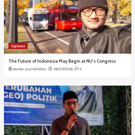
Opinion
The Future of Indonesia May Begin at NU’s Congress
Border Journal Editor
28/07/2026
0