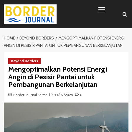
Skip
Primary
to
Menu
content
HOME
BEYOND BORDERS
MENGOPTIMALKAN POTENSI ENERGI
ANGIN DI PESISIR PANTAI UNTUK PEMBANGUNAN BERKELANJUTAN
Beyond Borders
Mengoptimalkan Potensi Energi
Angin di Pesisir Pantai untuk
Pembangunan Berkelanjutan
Border Journal Editor
11/07/2025
0