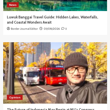
News
Luwuk Banggai Travel Guide: Hidden Lakes, Waterfalls,
and Coastal Wonders Await
Border Journal Editor
01/08/2026
0
Opinion
The Future of Indonesia May Begin at NU’s Congress