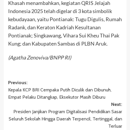
Khasah menambahkan, kegiatan QRIS Jelajah
Indonesia 2025 telah digelar di 3 kota simbolik
kebudayaan, yaitu Pontianak: Tugu Digulis, Rumah
Radank, dan Keraton Kadriah Kesultanan
Pontianak; Singkawang, Vihara Sui Kheu Thai Pak
Kung; dan Kabupaten Sambas di PLBN Aruk.
(Agatha Zenoviva/BNPP RI)
Post
Previous:
Kepala KCP BRI Cempaka Putih Diculik dan Dibunuh,
navigation
Empat Pelaku Ditangkap, Eksekutor Masih Diburu
Next:
Presiden Janjikan Program Digitalisasi Pendidikan Sasar
Seluruh Sekolah Hingga Daerah Terpencil, Tertinggal, dan
Terluar