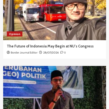
Opinion
The Future of Indonesia May Begin at NU’s Congress
Border Journal Editor
28/07/2026
0