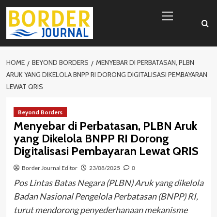
Skip
Primary
to
Menu
content
HOME
BEYOND BORDERS
MENYEBAR DI PERBATASAN, PLBN
ARUK YANG DIKELOLA BNPP RI DORONG DIGITALISASI PEMBAYARAN
LEWAT QRIS
Beyond Borders
Menyebar di Perbatasan, PLBN Aruk
yang Dikelola BNPP RI Dorong
Digitalisasi Pembayaran Lewat QRIS
Border Journal Editor
23/08/2025
0
Pos Lintas Batas Negara (PLBN) Aruk yang dikelola
Badan Nasional Pengelola Perbatasan (BNPP) RI,
turut mendorong penyederhanaan mekanisme