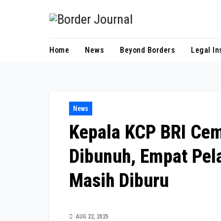
Skip
to
Content
Home
News
Beyond Borders
Legal In
News
Kepala KCP BRI Cem
Dibunuh, Empat Pel
Masih Diburu
AUG 22, 2025