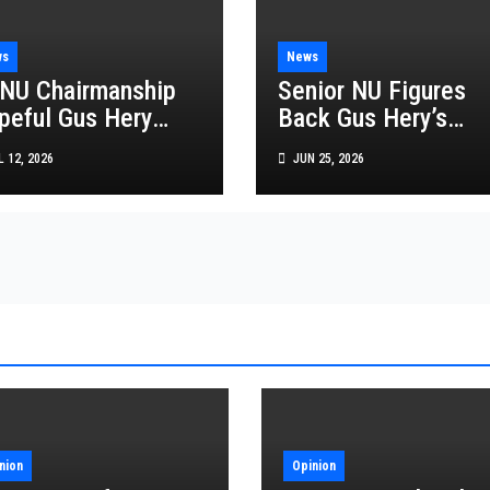
ws
News
NU Chairmanship
Senior NU Figures
peful Gus Hery
Back Gus Hery’s
urts Lampung NU
PBNU Chairmanship
 12, 2026
JUN 25, 2026
aders, Pledges
Bid as Said Aqil Siro
rvice and Inclusive
Offers Blessing
adership
Ahead of 35th
Congress
nion
Opinion