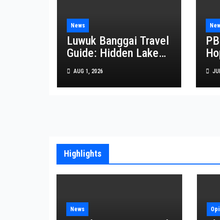
News
Ne
Luwuk Banggai Travel
PB
Guide: Hidden Lakes,
Ho
Waterfalls, and
Co
AUG 1, 2026
JUL
Coastal Wonders
Le
Await
Se
Le
Highlights
News
Opi