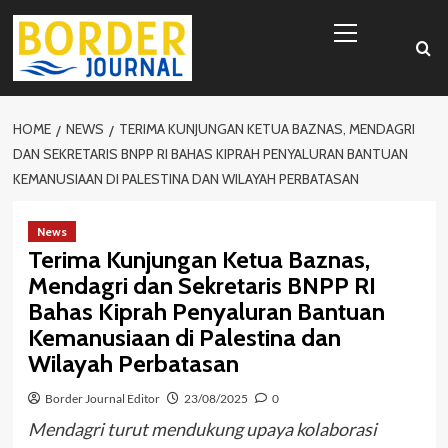
Skip
Primary
to
Menu
content
HOME
NEWS
TERIMA KUNJUNGAN KETUA BAZNAS, MENDAGRI
DAN SEKRETARIS BNPP RI BAHAS KIPRAH PENYALURAN BANTUAN
KEMANUSIAAN DI PALESTINA DAN WILAYAH PERBATASAN
News
Terima Kunjungan Ketua Baznas,
Mendagri dan Sekretaris BNPP RI
Bahas Kiprah Penyaluran Bantuan
Kemanusiaan di Palestina dan
Wilayah Perbatasan
Border Journal Editor
23/08/2025
0
Mendagri turut mendukung upaya kolaborasi