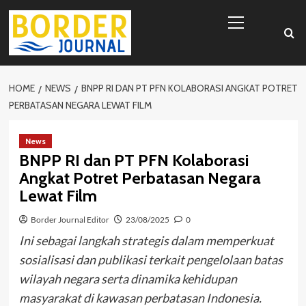
Skip
Primary
to
Menu
content
HOME
NEWS
BNPP RI DAN PT PFN KOLABORASI ANGKAT POTRET
PERBATASAN NEGARA LEWAT FILM
News
BNPP RI dan PT PFN Kolaborasi
Angkat Potret Perbatasan Negara
Lewat Film
Border Journal Editor
23/08/2025
0
Ini sebagai langkah strategis dalam memperkuat
sosialisasi dan publikasi terkait pengelolaan batas
wilayah negara serta dinamika kehidupan
masyarakat di kawasan perbatasan Indonesia.