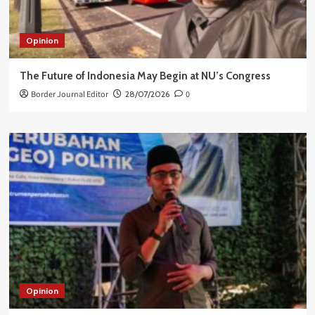
Opinion
The Future of Indonesia May Begin at NU’s Congress
Border Journal Editor
28/07/2026
0
Opinion