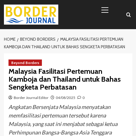
Skip
Primary
to
Menu
content
HOME
BEYOND BORDERS
MALAYSIA FASILITASI PERTEMUAN
KAMBOJA DAN THAILAND UNTUK BAHAS SENGKETA PERBATASAN
Beyond Borders
Malaysia Fasilitasi Pertemuan
Kamboja dan Thailand untuk Bahas
Sengketa Perbatasan
Border Journal Editor
04/08/2025
0
Angkatan Bersenjata Malaysia menyatakan
memfasilitasi pertemuan tersebut karena
Malaysia, yang saat ini menjabat sebagai ketua
Perhimpunan Bangsa-Bangsa Asia Tenggara