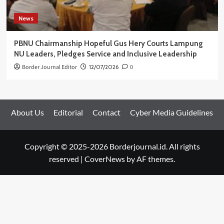
News
PBNU Chairmanship Hopeful Gus Hery Courts Lampung
NU Leaders, Pledges Service and Inclusive Leadership
Border Journal Editor
12/07/2026
0
About Us
Editorial
Contact
Cyber Media Guidelines
Copyright © 2025-2026 Borderjournal.id. All rights
reserved
|
CoverNews
by AF themes.