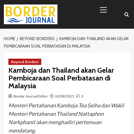
Skip
Primary
to
Menu
content
HOME
BEYOND BORDERS
KAMBOJA DAN THAILAND AKAN GELAR
PEMBICARAAN SOAL PERBATASAN DI MALAYSIA
Beyond Borders
Kamboja dan Thailand akan Gelar
Pembicaraan Soal Perbatasan di
Malaysia
Border Journal Editor
02/08/2025
0
Menteri Pertahanan Kamboja Tea Seiha dan Wakil
Menteri Pertahanan Thailand Nattaphon
Narkphanit akan menghadiri pertemuan
mendatang.