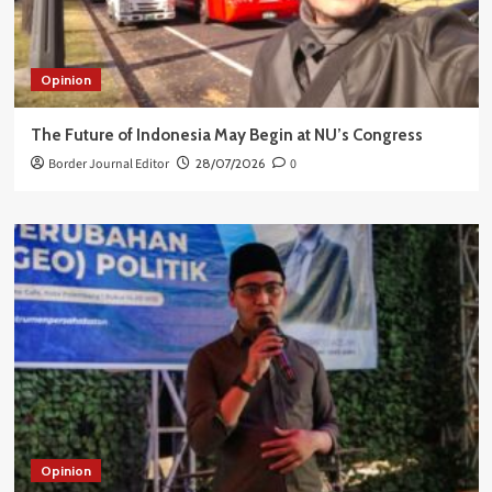
Opinion
The Future of Indonesia May Begin at NU’s Congress
Border Journal Editor
28/07/2026
0
Opinion