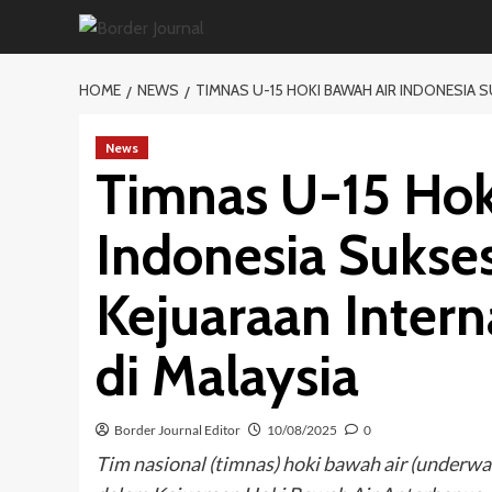
Skip
to
content
HOME
NEWS
TIMNAS U-15 HOKI BAWAH AIR INDONESIA S
News
Timnas U-15 Hok
Indonesia Sukses
Kejuaraan Inter
di Malaysia
Border Journal Editor
10/08/2025
0
Tim nasional (timnas) hoki bawah air (underwat