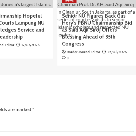
News
rmanship Hopeful
Senior NU Figures Back Gus
Courts Lampung NU
Hery’s PBNU Chairmanship Bid
Pledges Service and
as Said Aqil Siroj Offers
Leadership
Blessing Ahead of 35th
Congress
nal Editor
12/07/2026
Border Journal Editor
25/06/2026
0
elds are marked
*