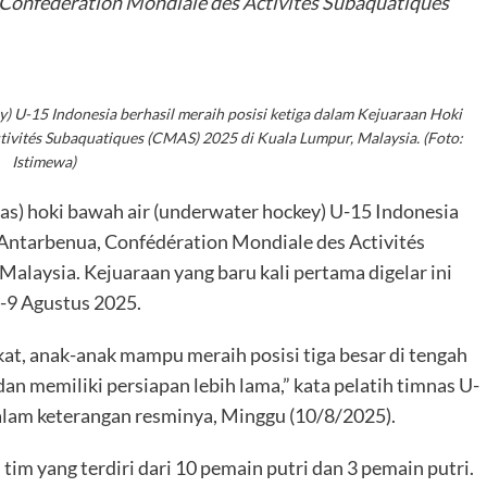
Confédération Mondiale des Activités Subaquatiques
y) U-15 Indonesia berhasil meraih posisi ketiga dalam Kejuaraan Hoki
ivités Subaquatiques (CMAS) 2025 di Kuala Lumpur, Malaysia. (Foto:
Istimewa)
as) hoki bawah air (underwater hockey) U-15 Indonesia
 Antarbenua, Confédération Mondiale des Activités
laysia. Kejuaraan yang baru kali pertama digelar ini
3-9 Agustus 2025.
kat, anak-anak mampu meraih posisi tiga besar di tengah
 memiliki persiapan lebih lama,” kata pelatih timnas U-
dalam keterangan resminya, Minggu (10/8/2025).
m yang terdiri dari 10 pemain putri dan 3 pemain putri.