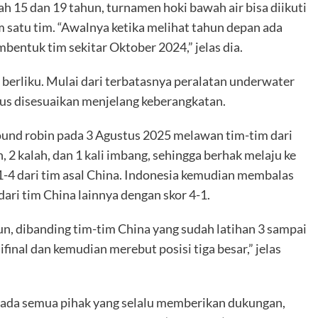
 15 dan 19 tahun, turnamen hoki bawah air bisa diikuti
m satu tim. “Awalnya ketika melihat tahun depan ada
bentuk tim sekitar Oktober 2024,” jelas dia.
berliku. Mulai dari terbatasnya peralatan underwater
rus disesuaikan menjelang keberangkatan.
ound robin pada 3 Agustus 2025 melawan tim-tim dari
 2 kalah, dan 1 kali imbang, sehingga berhak melaju ke
 1-4 dari tim asal China. Indonesia kemudian membalas
ri tim China lainnya dengan skor 4-1.
n, dibanding tim-tim China yang sudah latihan 3 sampai
inal dan kemudian merebut posisi tiga besar,” jelas
pada semua pihak yang selalu memberikan dukungan,