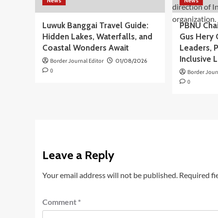
News
News
Luwuk Banggai Travel Guide:
PBNU Chai
Hidden Lakes, Waterfalls, and
Gus Hery 
Coastal Wonders Await
Leaders, 
Inclusive 
Border Journal Editor
01/08/2026
0
Border Jour
0
Leave a Reply
Your email address will not be published.
Required fi
Comment
*