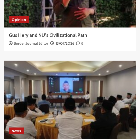
Opinion
Gus Hery and NU’s Civilizational Path
Border Journal Editor
13/07/2026
0
News