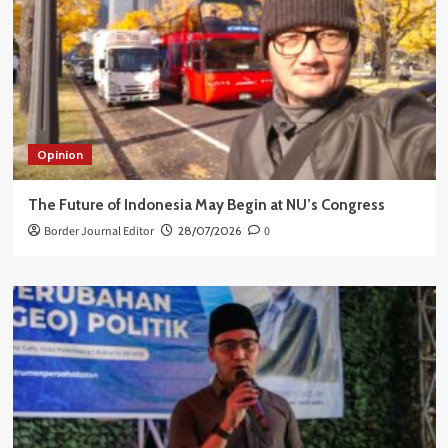
Opinion
The Future of Indonesia May Begin at NU’s Congress
Border Journal Editor
28/07/2026
0