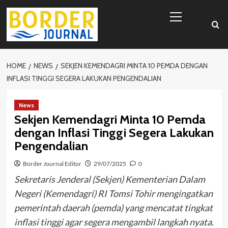
Skip
Primary
to
Menu
content
HOME
NEWS
SEKJEN KEMENDAGRI MINTA 10 PEMDA DENGAN
INFLASI TINGGI SEGERA LAKUKAN PENGENDALIAN
News
Sekjen Kemendagri Minta 10 Pemda
dengan Inflasi Tinggi Segera Lakukan
Pengendalian
Border Journal Editor
29/07/2025
0
Sekretaris Jenderal (Sekjen) Kementerian Dalam
Negeri (Kemendagri) RI Tomsi Tohir mengingatkan
pemerintah daerah (pemda) yang mencatat tingkat
inflasi tinggi agar segera mengambil langkah nyata.