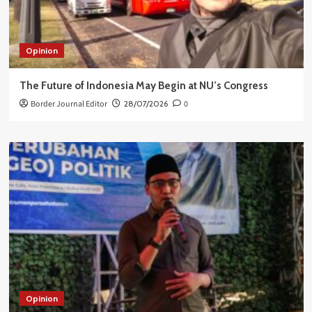
Opinion
The Future of Indonesia May Begin at NU’s Congress
Border Journal Editor
28/07/2026
0
Opinion