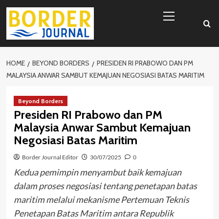
Skip
Primary
to
Menu
content
HOME
BEYOND BORDERS
PRESIDEN RI PRABOWO DAN PM
MALAYSIA ANWAR SAMBUT KEMAJUAN NEGOSIASI BATAS MARITIM
Beyond Borders
Presiden RI Prabowo dan PM
Malaysia Anwar Sambut Kemajuan
Negosiasi Batas Maritim
Border Journal Editor
30/07/2025
0
Kedua pemimpin menyambut baik kemajuan
dalam proses negosiasi tentang penetapan batas
maritim melalui mekanisme Pertemuan Teknis
Penetapan Batas Maritim antara Republik