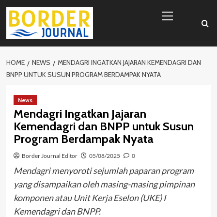
Skip
Primary
to
Menu
content
HOME
NEWS
MENDAGRI INGATKAN JAJARAN KEMENDAGRI DAN
BNPP UNTUK SUSUN PROGRAM BERDAMPAK NYATA
News
Mendagri Ingatkan Jajaran
Kemendagri dan BNPP untuk Susun
Program Berdampak Nyata
Border Journal Editor
05/08/2025
0
Mendagri menyoroti sejumlah paparan program
yang disampaikan oleh masing-masing pimpinan
komponen atau Unit Kerja Eselon (UKE) I
Kemendagri dan BNPP.