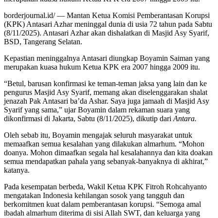
borderjournal.id/ — Mantan Ketua Komisi Pemberantasan Korupsi
(KPK) Antasari Azhar meninggal dunia di usia 72 tahun pada Sabtu
(8/11/2025). Antasari Azhar akan dishalatkan di Masjid Asy Syarif,
BSD, Tangerang Selatan.
Kepastian meninggalnya Antasari diungkap Boyamin Saiman yang
merupakan kuasa hukum Ketua KPK era 2007 hingga 2009 itu.
“Betul, barusan konfirmasi ke teman-teman jaksa yang lain dan ke
pengurus Masjid Asy Syarif, memang akan diselenggarakan shalat
jenazah Pak Antasari ba’da Ashar. Saya juga jamaah di Masjid Asy
Syarif yang sama,” ujar Boyamin dalam rekaman suara yang
dikonfirmasi di Jakarta, Sabtu (8/11/2025), dikutip dari
Antara.
Oleh sebab itu, Boyamin mengajak seluruh masyarakat untuk
memaafkan semua kesalahan yang dilakukan almarhum. “Mohon
doanya. Mohon dimaafkan segala hal kesalahannya dan kita doakan
semua mendapatkan pahala yang sebanyak-banyaknya di akhirat,”
katanya.
Pada kesempatan berbeda, Wakil Ketua KPK Fitroh Rohcahyanto
mengatakan Indonesia kehilangan sosok yang tangguh dan
berkomitmen kuat dalam pemberantasan korupsi. “Semoga amal
ibadah almarhum diterima di sisi Allah SWT, dan keluarga yang