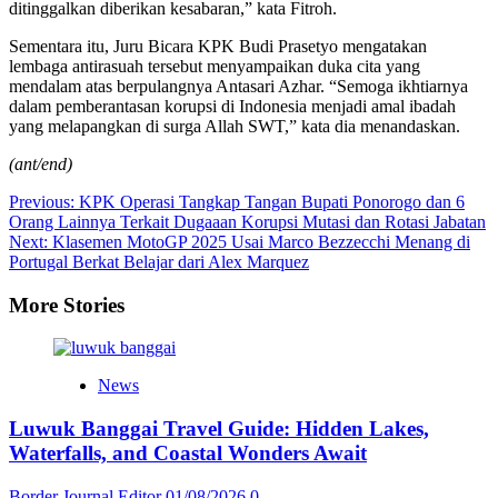
ditinggalkan diberikan kesabaran,” kata Fitroh.
Sementara itu, Juru Bicara KPK Budi Prasetyo mengatakan
lembaga antirasuah tersebut menyampaikan duka cita yang
mendalam atas berpulangnya Antasari Azhar. “Semoga ikhtiarnya
dalam pemberantasan korupsi di Indonesia menjadi amal ibadah
yang melapangkan di surga Allah SWT,” kata dia menandaskan.
(ant/end)
Post
Previous:
KPK Operasi Tangkap Tangan Bupati Ponorogo dan 6
Orang Lainnya Terkait Dugaaan Korupsi Mutasi dan Rotasi Jabatan
navigation
Next:
Klasemen MotoGP 2025 Usai Marco Bezzecchi Menang di
Portugal Berkat Belajar dari Alex Marquez
More Stories
News
Luwuk Banggai Travel Guide: Hidden Lakes,
Waterfalls, and Coastal Wonders Await
Border Journal Editor
01/08/2026
0