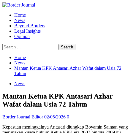
Skip
to
Primary
Home
content
Menu
News
Beyond Borders
Legal Insights
Opinion
Search
for:
Home
News
Mantan Ketua KPK Antasari Azhar Wafat dalam Usia 72
Tahun
News
Mantan Ketua KPK Antasari Azhar
Wafat dalam Usia 72 Tahun
Border Journal Editor
02/05/2026
0
Kepastian meninggalnya Antasari diungkap Boyamin Saiman yang
merupakan kuasa hukum Ketua KPK era 2007 hingga 2009 itu.