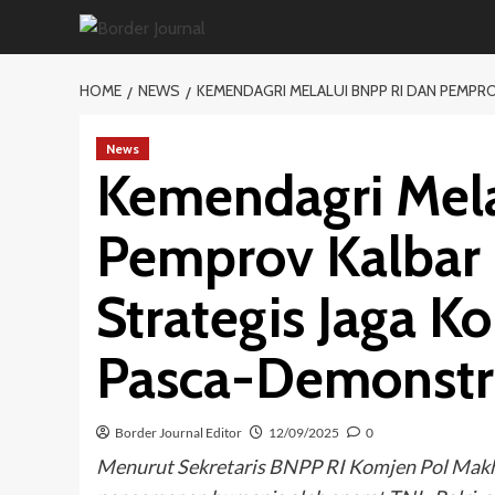
Skip
to
content
HOME
NEWS
KEMENDAGRI MELALUI BNPP RI DAN PEMPR
News
Kemendagri Mela
Pemprov Kalbar 
Strategis Jaga Ko
Pasca-Demonstr
Border Journal Editor
12/09/2025
0
Menurut Sekretaris BNPP RI Komjen Pol Makh