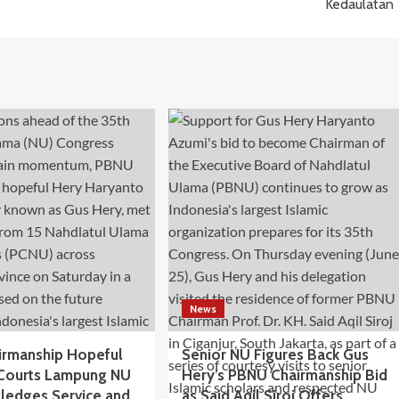
Kedaulatan
News
rmanship Hopeful
Senior NU Figures Back Gus
Courts Lampung NU
Hery’s PBNU Chairmanship Bid
Pledges Service and
as Said Aqil Siroj Offers