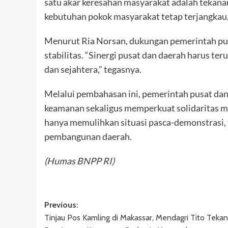
satu akar keresahan masyarakat adalah tekana
kebutuhan pokok masyarakat tetap terjangkau,”
Menurut Ria Norsan, dukungan pemerintah pus
stabilitas. “Sinergi pusat dan daerah harus te
dan sejahtera,” tegasnya.
Melalui pembahasan ini, pemerintah pusat d
keamanan sekaligus memperkuat solidaritas mas
hanya memulihkan situasi pasca-demonstrasi, t
pembangunan daerah.
(Humas BNPP RI)
Post
Previous:
Tinjau Pos Kamling di Makassar, Mendagri Tito Teka
navigation