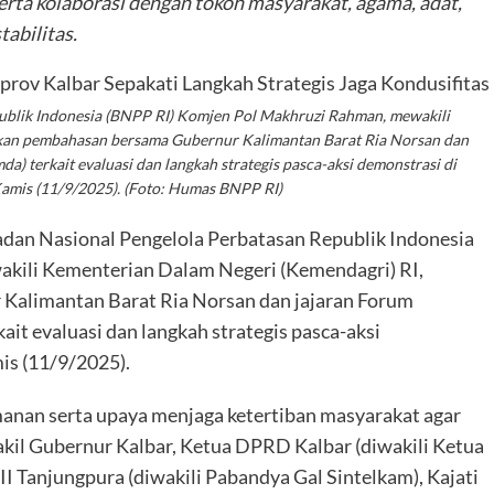
rta kolaborasi dengan tokoh masyarakat, agama, adat,
abilitas.
publik Indonesia (BNPP RI) Komjen Pol Makhruzi Rahman, mewakili
kan pembahasan bersama Gubernur Kalimantan Barat Ria Norsan dan
) terkait evaluasi dan langkah strategis pasca-aksi demonstrasi di
Kamis (11/9/2025). (Foto: Humas BNPP RI)
adan Nasional Pengelola Perbatasan Republik Indonesia
kili Kementerian Dalam Negeri (Kemendagri) RI,
alimantan Barat Ria Norsan dan jajaran Forum
it evaluasi dan langkah strategis pasca-aksi
is (11/9/2025).
nan serta upaya menjaga ketertiban masyarakat agar
akil Gubernur Kalbar, Ketua DPRD Kalbar (diwakili Ketua
II Tanjungpura (diwakili Pabandya Gal Sintelkam), Kajati