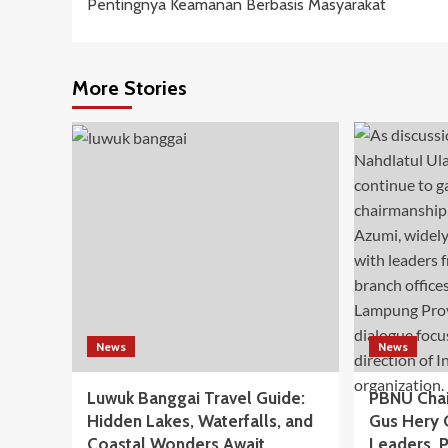
Pentingnya Keamanan Berbasis Masyarakat
More Stories
News
News
Luwuk Banggai Travel Guide:
PBNU Chai
Hidden Lakes, Waterfalls, and
Gus Hery 
Coastal Wonders Await
Leaders, 