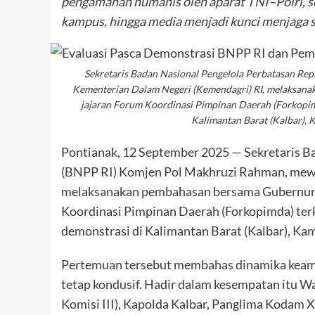
pengamanan humanis oleh aparat TNI–Polri, se
kampus, hingga media menjadi kunci menjaga st
Sekretaris Badan Nasional Pengelola Perbatasan Re
Kementerian Dalam Negeri (Kemendagri) RI, melaksana
jajaran Forum Koordinasi Pimpinan Daerah (Forkopimda
Kalimantan Barat (Kalbar), 
Pontianak, 12 September 2025 — Sekretaris B
(BNPP RI) Komjen Pol Makhruzi Rahman, mewa
melaksanakan pembahasan bersama Gubernur K
Koordinasi Pimpinan Daerah (Forkopimda) terka
demonstrasi di Kalimantan Barat (Kalbar), Kam
Pertemuan tersebut membahas dinamika keama
tetap kondusif. Hadir dalam kesempatan itu W
Komisi III), Kapolda Kalbar, Panglima Kodam X