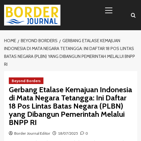
Skip
Primary
to
Menu
content
HOME
BEYOND BORDERS
GERBANG ETALASE KEMAJUAN
INDONESIA DI MATA NEGARA TETANGGA: INI DAFTAR 18 POS LINTAS
BATAS NEGARA (PLBN) YANG DIBANGUN PEMERINTAH MELALUI BNPP
RI
Beyond Borders
Gerbang Etalase Kemajuan Indonesia
di Mata Negara Tetangga: Ini Daftar
18 Pos Lintas Batas Negara (PLBN)
yang Dibangun Pemerintah Melalui
BNPP RI
Border Journal Editor
18/07/2025
0