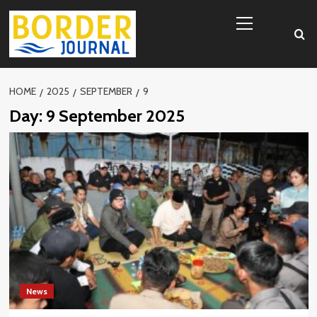
Skip
Primary
to
Menu
content
HOME
2025
SEPTEMBER
9
Day:
9 September 2025
News