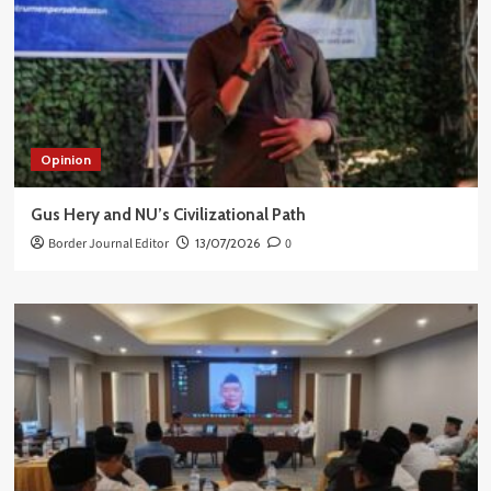
Opinion
Gus Hery and NU’s Civilizational Path
Border Journal Editor
13/07/2026
0