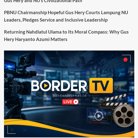
Gus Hery and NU’s Civilizational Path
RI
Lakukan
PBNU Chairmanship Hopeful Gus Hery Courts Lampung NU
Pengukuran
Leaders, Pledges Service and Inclusive Leadership
IPKP
di
Returning Nahdlatul Ulama to Its Moral Compass: Why Gus
PPKP
Hery Haryanto Azumi Matters
Ilwaki