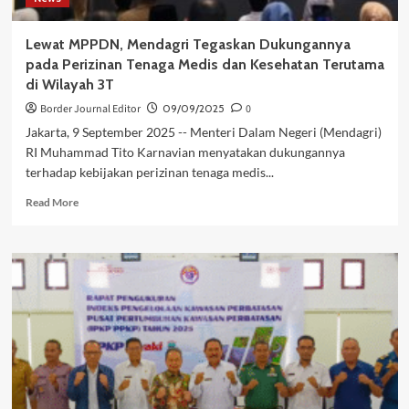
Lewat MPPDN, Mendagri Tegaskan Dukungannya
pada Perizinan Tenaga Medis dan Kesehatan Terutama
di Wilayah 3T
Border Journal Editor
09/09/2025
0
Jakarta, 9 September 2025 -- Menteri Dalam Negeri (Mendagri)
RI Muhammad Tito Karnavian menyatakan dukungannya
terhadap kebijakan perizinan tenaga medis...
Read
Read More
more
about
Lewat
MPPDN,
Mendagri
Tegaskan
Dukungannya
pada
Perizinan
Tenaga
Medis
dan