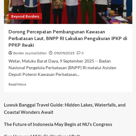
Kesehatan
Terutama
Beyond Borders
di
Wilayah
3T
Dorong Percepatan Pembangunan Kawasan
Perbatasan Laut, BNPP RI Lakukan Pengukuran IPKP di
PPKP Ilwaki
Border Journal Editor
09/09/2025
0
Wetar, Maluku Barat Daya, 9 September 2025 -- Badan
Nasional Pengelola Perbatasan (BNPP) RI melalui Asisten
Deputi Potensi Kawasan Perbatasan...
Read
Read More
more
about
Dorong
Luwuk Banggai Travel Guide: Hidden Lakes, Waterfalls, and
Percepatan
Coastal Wonders Await
Pembangunan
Kawasan
The Future of Indonesia May Begin at NU’s Congress
Perbatasan
Laut,
BNPP