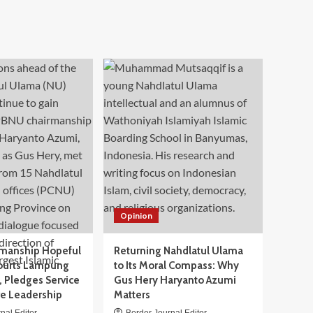
Opinion
manship Hopeful
Returning Nahdlatul Ulama
ourts Lampung
to Its Moral Compass: Why
 Pledges Service
Gus Hery Haryanto Azumi
ve Leadership
Matters