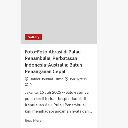
Bergantung
pada
Layanan
Kesehatan
Negara
Tetangga
Gallery
Foto-Foto Abrasi di Pulau
Penambulai, Perbatasan
Indonesia-Australia: Butuh
Penanganan Cepat
15/07/2025
Border Journal Editor
0
Jakarta, 15 Juli 2025 -- Satu-satunya
pulau kecil terluar berpenduduk di
Kepulauan Aru, Pulau Penambulai,
kini menghadapi ancaman nyata dari...
Read
Read More
more