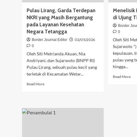
Pulau Lirang, Garda Terdepan
Menelisik
NKRI yang Masih Bergantung
di Ujung T
pada Layanan Kesehatan
Border Jour
Negara Tetangga
0
Oleh Siti Me
02/05/2026
Border Journal Editor
0
Sujarwoto *)
kepulauan, I
Oleh Siti Metrianda Akuan, Nia
pulau yang t
Andriyani, dan Sujarwoto (BNPP RI)
hingga...
Pulau Lirang, sebuah pulau kecil yang
terletak di Kecamatan Wetar...
Rea
Read More
mor
Read
Read More
abo
more
Men
about
Pot
Pulau
Pul
Lirang,
Hab
Garda
di
Terdepan
Uju
NKRI
Tim
yang
Ind
Masih