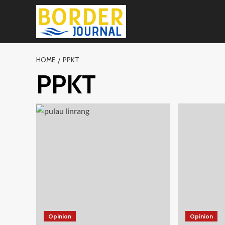
Skip
to
content
HOME
PPKT
PPKT
Opinion
Opinion