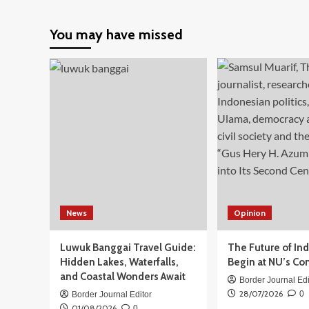
about
Foto-
You may have missed
Foto
Abrasi
di
Pulau
Penambulai,
Perbatasan
Indonesia-
Australia:
Butuh
Penanganan
Cepat
News
Opinion
Luwuk Banggai Travel Guide:
The Future of In
Hidden Lakes, Waterfalls,
Begin at NU’s Co
and Coastal Wonders Await
Border Journal Edi
28/07/2026
0
Border Journal Editor
01/08/2026
0