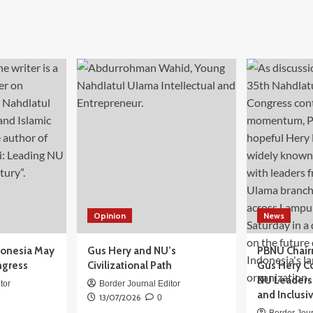
Opinion
News
donesia May
Gus Hery and NU’s
PBNU Chair
ngress
Civilizational Path
Gus Hery C
NU Leaders,
tor
Border Journal Editor
and Inclusi
13/07/2026
0