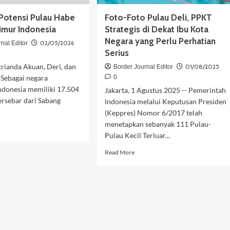
 Potensi Pulau Habe
Foto-Foto Pulau Deli, PPKT
imur Indonesia
Strategis di Dekat Ibu Kota
Negara yang Perlu Perhatian
02/05/2026
nal Editor
Serius
trianda Akuan, Deri, dan
01/08/2025
Border Journal Editor
 Sebagai negara
0
ndonesia memiliki 17.504
Jakarta, 1 Agustus 2025 -- Pemerintah
ersebar dari Sabang
Indonesia melalui Keputusan Presiden
(Keppres) Nomor 6/2017 telah
menetapkan sebanyak 111 Pulau-
d
Pulau Kecil Terluar...
e
ut
Read
Read More
elisik
more
ensi
about
au
Foto-
e
Foto
Pulau
ng
Deli,
ur
PPKT
onesia
Strategis