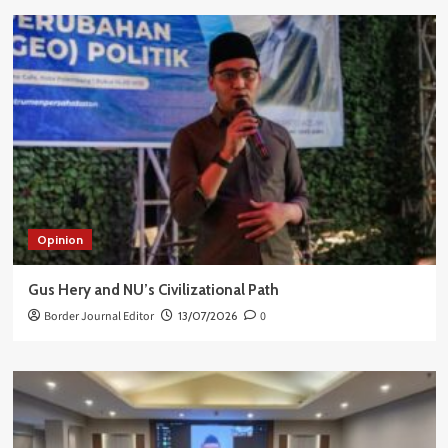
Opinion
Gus Hery and NU’s Civilizational Path
Border Journal Editor
13/07/2026
0