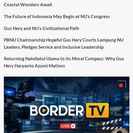
Coastal Wonders Await
HUT
Ke-
The Future of Indonesia May Begin at NU’s Congress
15
BNPP,
Mendagri
Gus Hery and NU’s Civilizational Path
selaku
Kepala
PBNU Chairmanship Hopeful Gus Hery Courts Lampung NU
BNPP
Leaders, Pledges Service and Inclusive Leadership
Bagikan
2.000
Returning Nahdlatul Ulama to Its Moral Compass: Why Gus
Paket
Hery Haryanto Azumi Matters
Sembako
kepada
Warga
Tanah
Tinggi