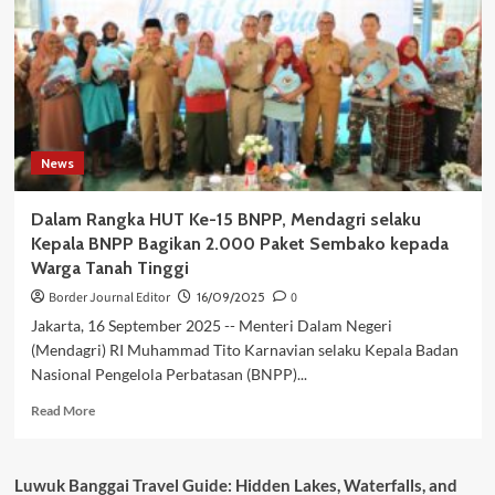
Tito
Tekankan
Ketepatan
Sasaran
Anggaran
Saat
Rapat
News
Konsinyering
RKA
2026
Dalam Rangka HUT Ke-15 BNPP, Mendagri selaku
Kepala BNPP Bagikan 2.000 Paket Sembako kepada
Warga Tanah Tinggi
Border Journal Editor
16/09/2025
0
Jakarta, 16 September 2025 -- Menteri Dalam Negeri
(Mendagri) RI Muhammad Tito Karnavian selaku Kepala Badan
Nasional Pengelola Perbatasan (BNPP)...
Read
Read More
more
about
Dalam
Luwuk Banggai Travel Guide: Hidden Lakes, Waterfalls, and
Rangka