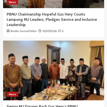
News
PBNU Chairmanship Hopeful Gus Hery Courts
Lampung NU Leaders, Pledges Service and Inclusive
Leadership
Border Journal Editor
12/07/2026
0
News
Senior NU Figures Back Gus Hery’s PBNU