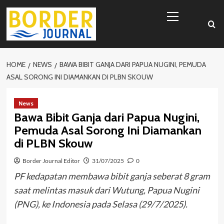
Skip
Primary
to
Menu
content
HOME
NEWS
BAWA BIBIT GANJA DARI PAPUA NUGINI, PEMUDA
ASAL SORONG INI DIAMANKAN DI PLBN SKOUW
News
Bawa Bibit Ganja dari Papua Nugini,
Pemuda Asal Sorong Ini Diamankan
di PLBN Skouw
Border Journal Editor
31/07/2025
0
PF kedapatan membawa bibit ganja seberat 8 gram
saat melintas masuk dari Wutung, Papua Nugini
(PNG), ke Indonesia pada Selasa (29/7/2025).